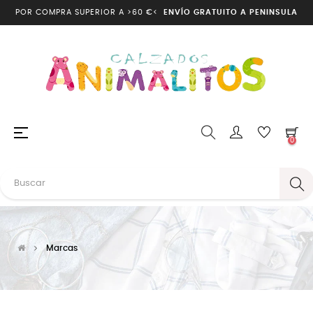
POR COMPRA SUPERIOR A >60 €<
ENVÍO GRATUITO A PENINSULA
Navegación
☰
0
de
palanca
Marcas