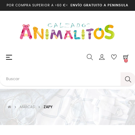
POR COMPRA SUPERIOR A >60 €<
ENVÍO GRATUITO A PENINSULA
Navegación
☰
0
de
palanca
MARCAS
ZAPY