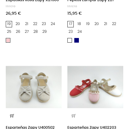
Zapatillas Rosa Zapy X21606
Pepitos Lumpur Zapy 221
Inicio
Inicio
26,95 €
15,95 €
19
20
21
22
23
24
17
18
19
20
21
22
25
26
27
28
29
23
24
Azul
Rosa
Blanco
Marino
Esparteñas Zapy U400502
Esparteñas Zapy U402203