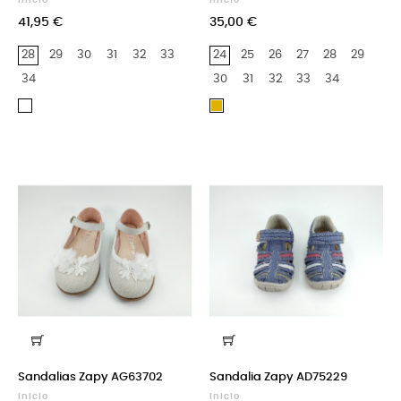
Inicio
Inicio
41,95 €
35,00 €
28
29
30
31
32
33
24
25
26
27
28
29
34
30
31
32
33
34
Blanco
Cuero
Sandalias Zapy AG63702
Sandalia Zapy AD75229
Inicio
Inicio