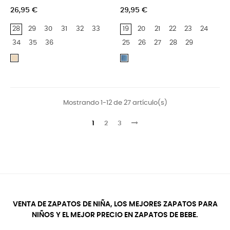
26,95 €
29,95 €
28
29
30
31
32
33
19
20
21
22
23
24
34
35
36
25
26
27
28
29
Beige
JEANS
Mostrando 1-12 de 27 artículo(s)
1
2
3
VENTA DE ZAPATOS DE NIÑA, LOS MEJORES ZAPATOS PARA
NIÑOS Y EL MEJOR PRECIO EN ZAPATOS DE BEBE.