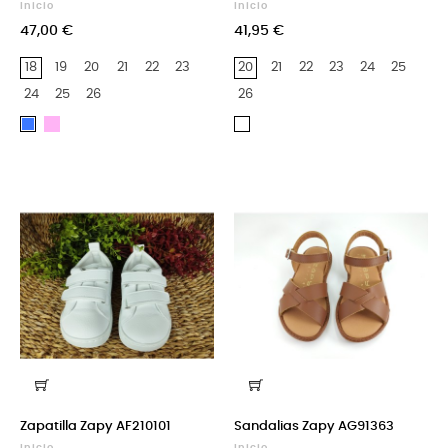
Inicio
Inicio
47,00 €
41,95 €
18
19
20
21
22
23
20
21
22
23
24
25
24
25
26
26
Blanco
Blanco
Blanco
Y
y
Rosa
Azul
Marino
Zapatilla Zapy AF210101
Sandalias Zapy AG91363