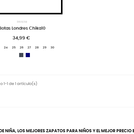
Inicio
Botas Londres Chika10
34,99 €
24
25
26
27
28
29
30
Blanco
Negro
Azul
Marino
 1-1 de 1 artículo(s)
DE NIÑA, LOS MEJORES ZAPATOS PARA NIÑOS Y EL MEJOR PRECIO E