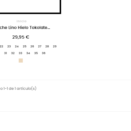
Inicio
che Lino Hielo Tokolate...
29,95 €
22
23
24
25
26
27
28
29
31
32
33
34
35
36
Beige
 1-1 de 1 artículo(s)