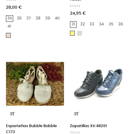
Inicio
Inicio
28,00 €
24,95 €
35
36
37
38
39
40
31
32
33
34
35
36
41
Plata
Oro
Beige
Esparteñas Bubble Bobble
Zapatillas Xti 48261
C173
Inicio