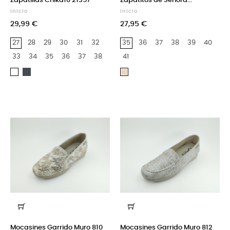
Zapatillas Chika10 21357
Zapatitos de Señora...
Inicio
Inicio
29,99 €
27,95 €
27
28
29
30
31
32
35
36
37
38
39
40
33
34
35
36
37
38
41
Negro
Blanco
Beige
Mocasines Garrido Muro 810
Mocasines Garrido Muro 812