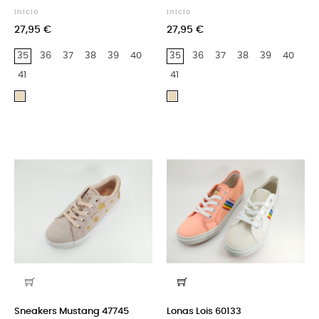
Inicio
Inicio
27,95 €
27,95 €
35
36
37
38
39
40
35
36
37
38
39
40
41
41
Beige
Beige
Sneakers Mustang 47745
Lonas Lois 60133