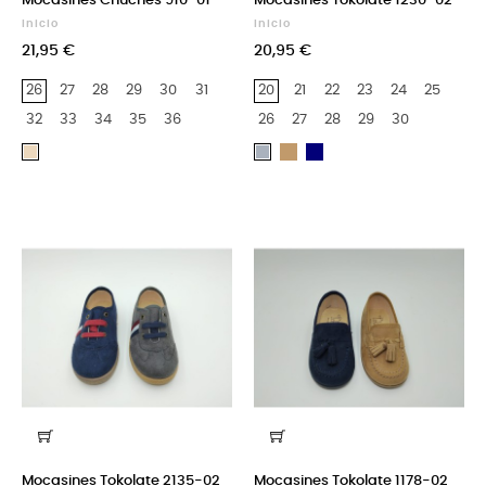
Mocasines Chuches 910-01
Mocasines Tokolate 1230-02
Inicio
Inicio
21,95 €
20,95 €
26
27
28
29
30
31
20
21
22
23
24
25
32
33
34
35
36
26
27
28
29
30
Camel
Azul
Beige
Gris
Marino
Mocasines Tokolate 2135-02
Mocasines Tokolate 1178-02