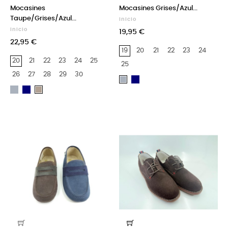
Mocasines
Mocasines Grises/Azul...
Taupe/Grises/Azul...
Inicio
Inicio
19,95 €
22,95 €
19
20
21
22
23
24
20
21
22
23
24
25
25
26
27
28
29
30
Azul
Gris
Gris
Azul
Marino
Taupe
Marino