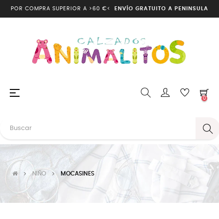
POR COMPRA SUPERIOR A >60 €<
ENVÍO GRATUITO A PENINSULA
Navegación
☰
0
de
palanca
NIÑO
MOCASINES