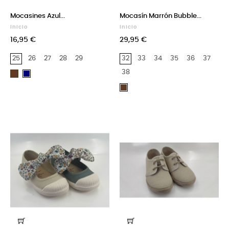
Mocasines Azul...
Mocasín Marrón Bubble...
Inicio
Inicio
16,95 €
29,95 €
25
26
27
28
29
32
33
34
35
36
37
38
Marrón
Azul
Marino
Marrón