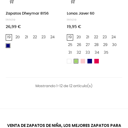
Zapatos Dheymar 8156
Lonas Javer 60
Inicio
Inicio
26,99 €
19,95 €
19
20
21
22
23
24
19
20
21
22
23
24
25
26
27
28
29
30
Azul
Marino
31
32
33
34
35
Rosa
Azul
Rubí
Blanco
Verde
Marino
Mostrando 1-12 de 12 artículo(s)
VENTA DE ZAPATOS DE NIÑA, LOS MEJORES ZAPATOS PARA