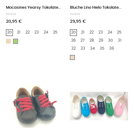
Mocasines Yearsy Tokolate...
Bluche Lino Hielo Tokolate...
Inicio
Inicio
20,95 €
29,95 €
20
21
22
23
24
25
20
21
22
23
24
25
26
27
28
29
30
31
Beige
Verde
32
33
34
35
36
Beige