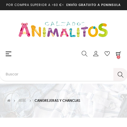
POR COMPRA SUPERIOR A >60 €<
ENVÍO GRATUITO A PENINSULA
Navegación
☰
0
de
palanca
BEBÉ
CANGREJERAS Y CHANCLAS