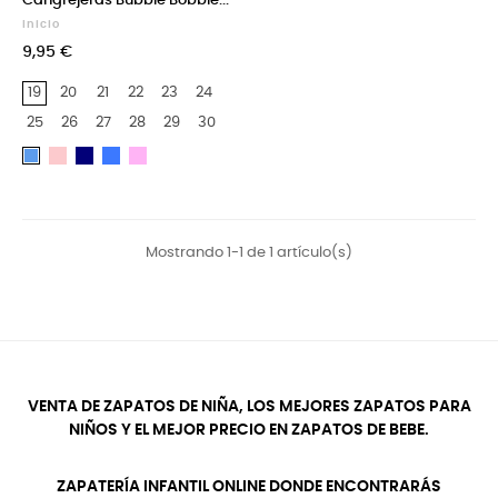
Cangrejeras Bubble Bobble...
Inicio
9,95 €
19
20
21
22
23
24
25
26
27
28
29
30
Rosa
Azul
Blanco
Blanco
Azul
Marino
y
Y
Azul
Rosa
Marino
Mostrando 1-1 de 1 artículo(s)
VENTA DE ZAPATOS DE NIÑA, LOS MEJORES ZAPATOS PARA
NIÑOS Y EL MEJOR PRECIO EN ZAPATOS DE BEBE.
ZAPATERÍA INFANTIL ONLINE DONDE ENCONTRARÁS