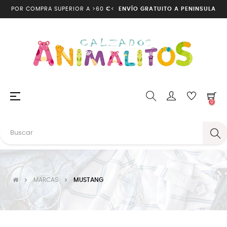
POR COMPRA SUPERIOR A >60 €<
ENVÍO GRATUITO A PENINSULA
Navegación
☰
0
de
palanca
MARCAS
MUSTANG