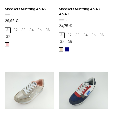
Sneakers Mustang 47745
Sneakers Mustang 47748
47749
Inicio
Inicio
29,95 €
24,75 €
31
32
33
34
35
36
31
32
33
34
35
36
37
37
38
Rosa
Azul
Beige
Marino