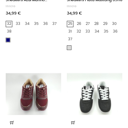
Sneakers Azul Marino...
Sneakers Plata Mustang 69118
Inicio
Inicio
34,99 €
34,99 €
32
33
34
35
36
37
25
26
27
28
29
30
38
31
32
33
34
35
36
37
Azul
Marino
Plata