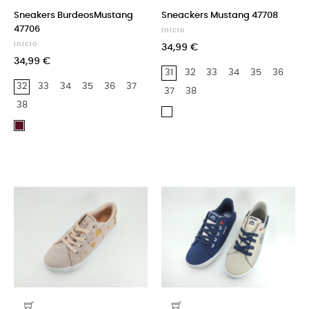
Sneakers BurdeosMustang
Sneackers Mustang 47708
47706
Inicio
Inicio
34,99 €
34,99 €
31
32
33
34
35
36
32
33
34
35
36
37
37
38
38
Blanco
Burdeos