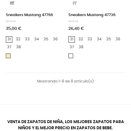
Sneakers Mustang 47766
Sneakers Mustang 47736
Inicio
Inicio
35,00 €
26,40 €
31
32
33
34
35
36
31
32
33
34
35
36
37
38
37
38
Cava
Blanco
Mostrando 1-8 de 8 artículo(s)
VENTA DE ZAPATOS DE NIÑA, LOS MEJORES ZAPATOS PARA
NIÑOS Y EL MEJOR PRECIO EN ZAPATOS DE BEBE.