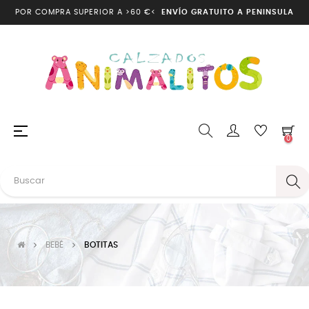
POR COMPRA SUPERIOR A >60 €<
ENVÍO GRATUITO A PENINSULA
Navegación
☰
0
de
palanca
BEBÉ
BOTITAS