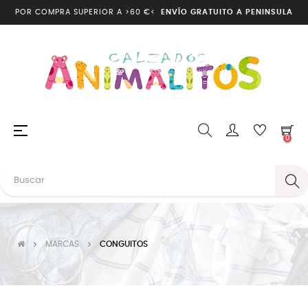
POR COMPRA SUPERIOR A >60 €<
ENVÍO GRATUITO A PENINSULA
Navegación
☰
0
de
palanca
MARCAS
CONGUITOS