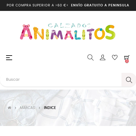
POR COMPRA SUPERIOR A >60 €<
ENVÍO GRATUITO A PENINSULA
Navegación
☰
0
de
palanca
MARCAS
INDICE