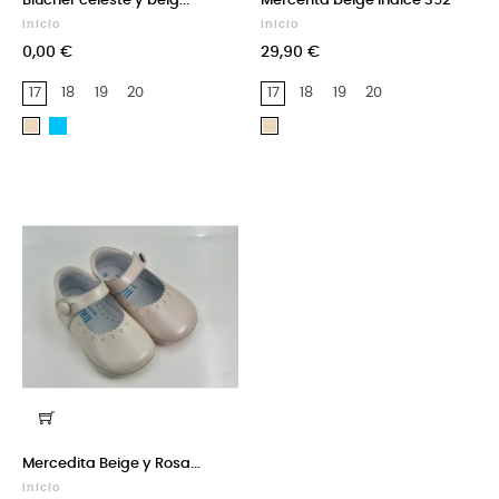
Blucher celeste y beig...
Mercerita beige Indice 392
Inicio
Inicio
0,00 €
29,90 €
17
18
19
20
17
18
19
20
Azul
Beige
Beige
Celeste
Mercedita Beige y Rosa...
Inicio