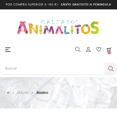
POR COMPRA SUPERIOR A >60 €<
ENVÍO GRATUITO A PENINSULA
Navegación
☰
0
de
palanca
Marcas
Aladino