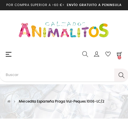
POR COMPRA SUPERIOR A >60 €<
ENVÍO GRATUITO A PENINSULA
Navegación
☰
0
de
palanca
Mercedita Esparteña Praga Vul-Peques 1006-LC/2